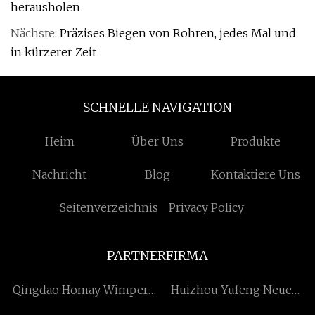
herausholen
Nächste:
Präzises Biegen von Rohren, jedes Mal und
in kürzerer Zeit
SCHNELLE NAVIGATION
Heim
Über Uns
Produkte
Nachricht
Blog
Kontaktiere Uns
Seitenverzeichnis
Privacy Policy
PARTNERFIRMA
Qingdao Homay Wimpern
Huizhou Yufeng Neue
Co., Ltd
Materialien Co., Ltd.