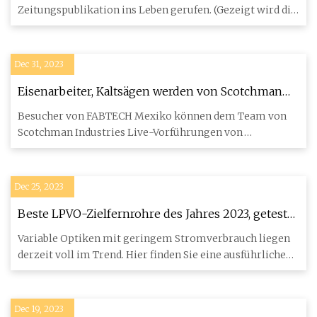
Zeitungspublikation ins Leben gerufen. (Gezeigt wird die
Ausgabe Juli/August 197
Dec 31, 2023
Eisenarbeiter, Kaltsägen werden von Scotchman
Industries live vorgeführt
Besucher von FABTECH Mexiko können dem Team von
Scotchman Industries Live-Vorführungen von
Eisenarbeitern und Sägen zus
Dec 25, 2023
Beste LPVO-Zielfernrohre des Jahres 2023, getestet
und bewertet
Variable Optiken mit geringem Stromverbrauch liegen
derzeit voll im Trend. Hier finden Sie eine ausführliche
Übersicht
Dec 19, 2023