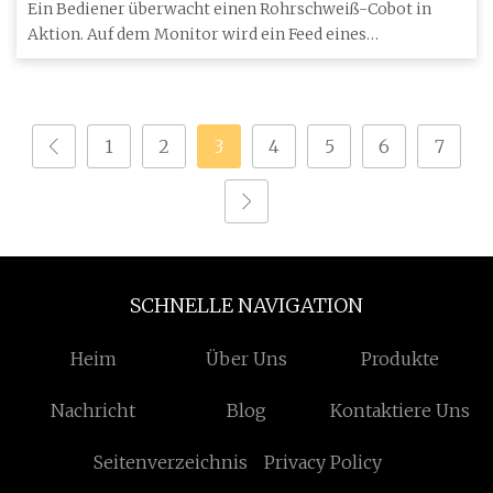
Ein Bediener überwacht einen Rohrschweiß-Cobot in
Aktion. Auf dem Monitor wird ein Feed eines
kamerabasierten Bildvera
1
2
3
4
5
6
7
SCHNELLE NAVIGATION
Heim
Über Uns
Produkte
Nachricht
Blog
Kontaktiere Uns
Seitenverzeichnis
Privacy Policy